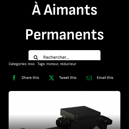
À Aimants
Contact
Permanents
Rechercher:
Categories:
Inox
Tags:
moteur
,
réducteur
Share this
Tweet this
Email this