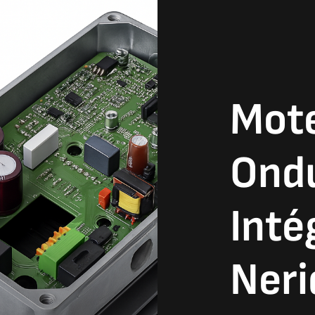
Mote
Ond
Inté
Neri