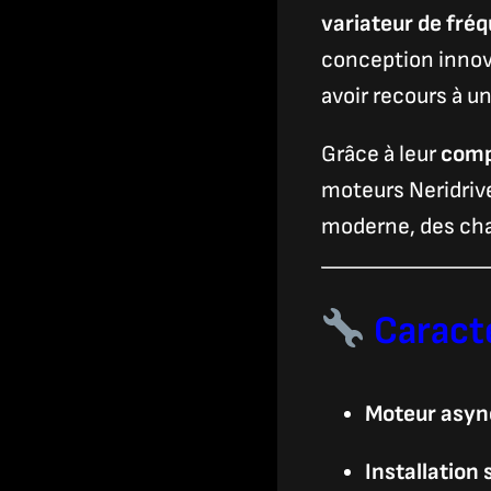
variateur de fré
conception inno
avoir recours à 
Grâce à leur
comp
moteurs Neridriv
moderne, des chaî
Caracté
Moteur asyn
Installation 