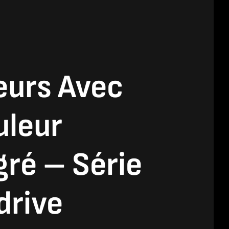
urs Avec
uleur
gré – Série
drive