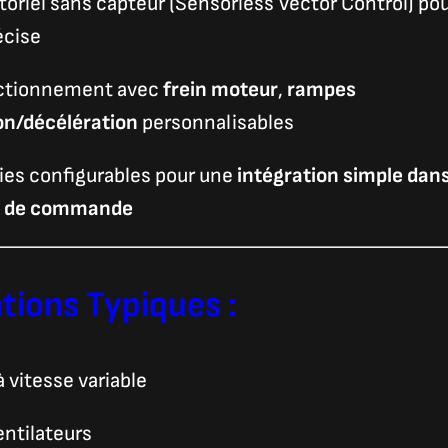
toriel sans capteur (Sensorless Vector Control) pou
écise
ctionnement avec
frein moteur
,
rampes
on/décélération
personnalisables
ies configurables pour une
intégration simple dan
s de commande
tions Typiques :
 vitesse variable
ntilateurs