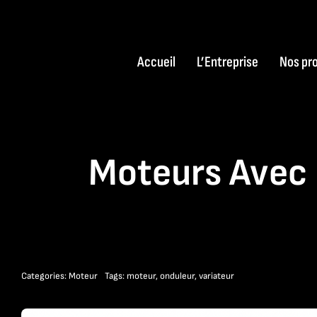
Passer
au
contenu
Accueil
L’Entreprise
Nos pr
Moteurs Avec 
Categories:
Moteur
Tags:
moteur
,
onduleur
,
variateur