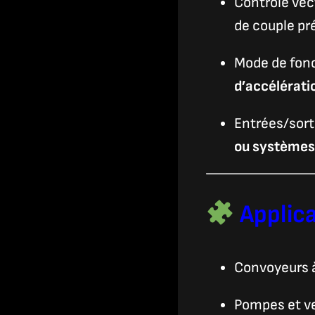
Contrôle vec
de couple pr
Mode de fon
d’accélérati
Entrées/sort
ou système
Applica
Convoyeurs à
Pompes et ve