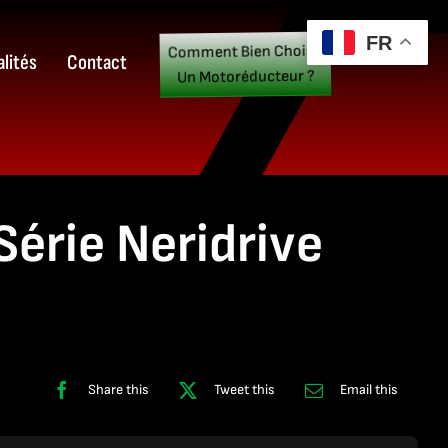
FR
Comment Bien Choisir
lités
Contact
Un Motoréducteur ?
érie Neridrive
Share this
Tweet this
Email this