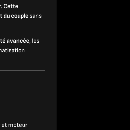
. Cette
t du couple
sans
ité avancée
, les
matisation
r et moteur