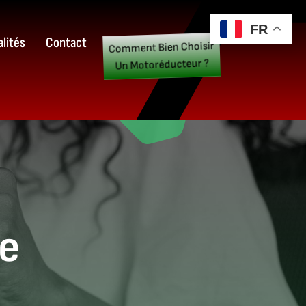
FR
lités
Contact
Comment Bien Choisir
Un Motoréducteur ?
le